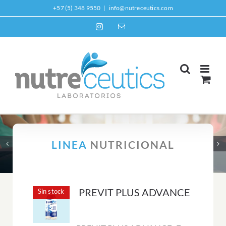
Skip
+57 (5) 348 9550
|
info@nutreceutics.com
to
Instagram
Email
content
LINEA
NUTRICIONAL
PREVIT PLUS ADVANCE
Sin stock